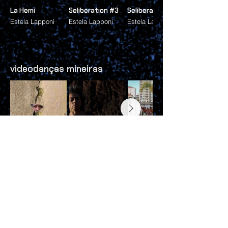
La Hemi
Seliberation #3
Seliberation #2
Estela Lapponi
Estela Lapponi
Estela Lapponi
videodanças mineiras
Fissura
Ocaso
No mesmo lugar
Laura Pires
Paula Santos e
Coletivo
Margô Assis
Medêdicas