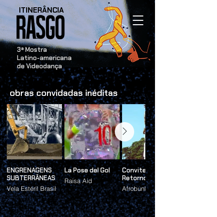
ITINERÂNCIA
​3ª Mostra
Latino-americana
de Videodança
obras convidadas inéditas
ENGRENAGENS
La Pose del Gol
Convite ao
SUBTERRÂNEAS
Retorno
Raisa Aid
Vela Estéril Brasil
Afrobunker