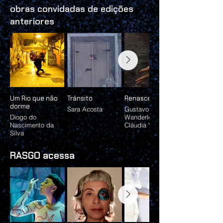
obras convidadas de edições
anteriores
Um Rio que não
Tránsito
Renascente
dorme
Sara Acosta
Gustavo
Diogo do
Wanderley e Ana
Nascimento da
Cláudia Viana
Silva
RASGO acessa