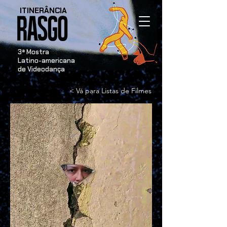
ITINERÂNCIA
​3ª Mostra
Latino-americana
de Videodança
< Vá para Listas de Filmes