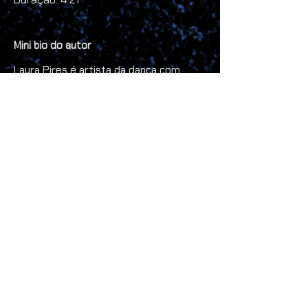
Mini bio do autor
Laura Pires é artista da dança com
experiência como professora e
interprete nas técnicas de ballet, jazz,
dança moderna e dança contemporânea
aliados aos principios da educação
somática. Desenvolve um forte
interesse pela acessibilidade como
tecnologia de mediação nas artes,
buscando ampliar o alcance e a inclusão
de públicos diversos. Também se
aventura em pesquisas da relação
entre corpo e vídeo e demais artes.