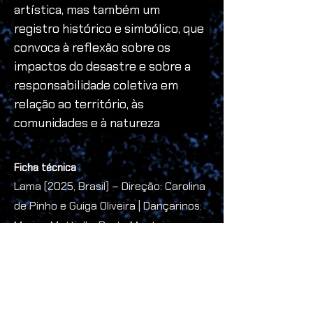
artística, mas também um 
registro histórico e simbólico, que 
convoca à reflexão sobre os 
impactos do desastre e sobre a 
responsabilidade coletiva em 
relação ao território, às 
comunidades e à natureza
Ficha técnica
Lama (2025, Brasil) – Direção: Carolina
de Pinho e Guiga Oliveira | Dançarinos:
Marina Mattiello, Preto Monteiro,
Carolina de Pinho, Ítalo Augusto,
Gabriel Castro Cavalcante | Duração:
5'35"