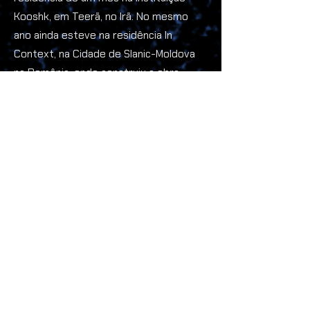
Kooshk, em Teerã, no Irã. No mesmo
ano ainda esteve na residência In
Context, na Cidade de Slanic-Moldova
na Romênia, onde construiu a obra
pública e permanente Monumento a
Euclides (2017). Em 2016 foi o primeiro
colocado no prêmio Arte Monumento
2016 da FUNARTE levando à construção
da obra pública permanente
Monumento ao Horizonte (2016) no
Caminho Niemeyer em Niterói, no
Estado do Rio de Janeiro. Esteve em
importantes mostras coletivas como
Árvore: a tragédia da paisagem (2019)
com curadoria de Marc Pottier na Pça.
Adolfo Bloch em São Paulo, Flat Image