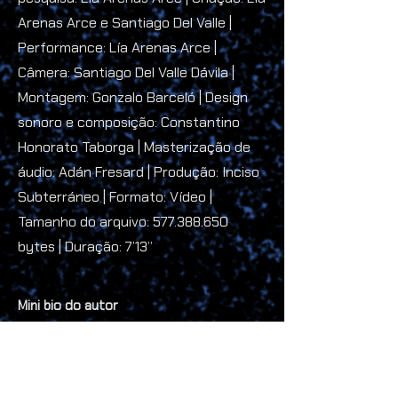
Arenas Arce e Santiago Del Valle |
Performance: Lía Arenas Arce |
Câmera: Santiago Del Valle Dávila |
Montagem: Gonzalo Barceló | Design
sonoro e composição: Constantino
Honorato Taborga | Masterização de
áudio: Adán Fresard | Produção: Inciso
Subterráneo | Formato: Vídeo |
Tamanho do arquivo:
577.388.650
bytes | Duração: 7’13’’
Mini bio do autor
Lía Arenas Arce (Santiago, 1990) é
bailarina e produtora cultural. Licenciada
em Artes com menção em Dança pela