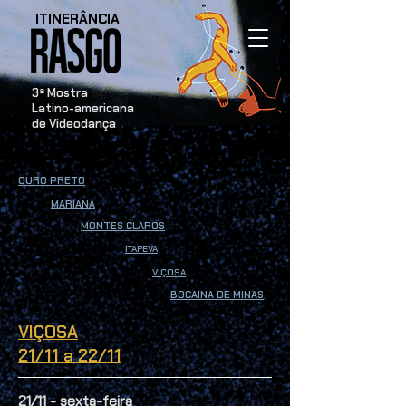
ITINERÂNCIA
​3ª Mostra
Latino-americana
de Videodança
OURO PRETO
MARIANA
MONTES CLAROS
ITAPEVA
VIÇOSA
BOCAINA DE MINAS
VIÇOSA
21/11 a 22/11
21/11 - sexta-feira