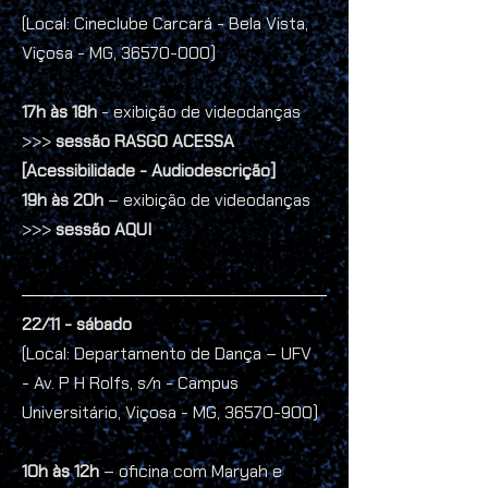
(Local: Cineclube Carcará - Bela Vista,
Viçosa - MG,
36570-000)
17h às 18h
- exibição de videodanças
>>>
sessão RASGO ACESSA
[Acessibilidade - Audiodescrição]
19h às 20h
– exibição de videodanças
>>>
sessão AQUI
22/11 - sábado
(Local: Departamento de Dança – UFV
- Av. P H Rolfs, s/n - Campus
Universitário, Viçosa - MG,
36570-900)
10h às 12h
–
oficina com Maryah e