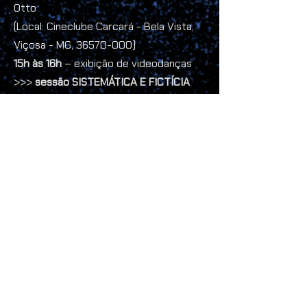
Otto
(Local: Cineclube Carcará - Bela Vista,
Viçosa - MG,
36570-000)
15h às 16h
– exibição de videodanças
>>>
sessão SISTEMÁTICA E FICTÍCIA
17h às 18h
– exibição de videodanças
>>>
sessão RITOS E IMAGENS
18h às 19h – bate-papo [Acessibilidade
- Intérprete de Libras]
fala com a gente:
email:
mostrarasgo@gmail.com
instagram: mostrarasgo_ouropreto