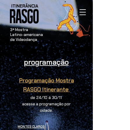
ITINERÂNCIA
​3ª Mostra
Latino-americana
de Videodança
programação
Programação Mostra
RASGO Itinerante
de 24/10 á
30/11
acesse a programação por
cidade:
MONTES CLAROS