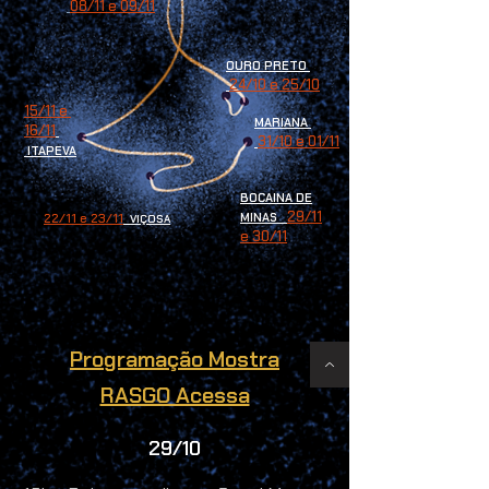
08/11 e 09/11
OURO PRETO
24/10 e 25/10
15/11 e
MARIANA
16/11
31/10 e 01/11
ITAPEVA
BOCAINA
DE
29/11
22/11 e 23/11
MINAS
VIÇOSA
e 30/11
Programação Mostra
RASGO Acessa
29/10