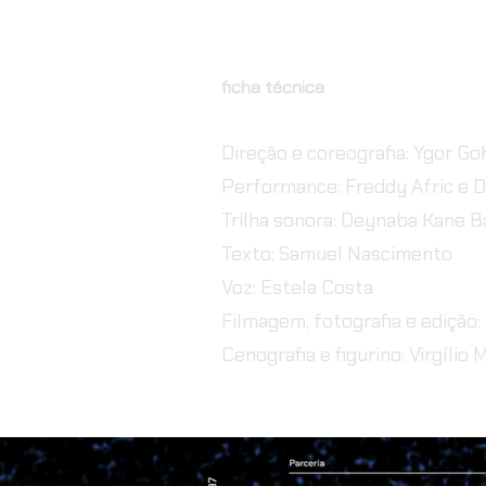
ficha técnica
Direção e coreografia: Ygor Go
Performance: Freddy Afric e 
Trilha sonora: Deynaba Kane B
Texto: Samuel Nascimento
Voz: Estela Costa
Filmagem, fotografia e edição:
Cenografia e figurino: Virgílio 