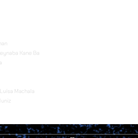
han
Deynaba Kane Ba
a
 Luísa Machala
Muniz