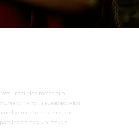
a voz - naqueles temas que
anhuras do tempo causadas pelos
a ampliar uma terra sem nome,
partilha e troca, um refúgio