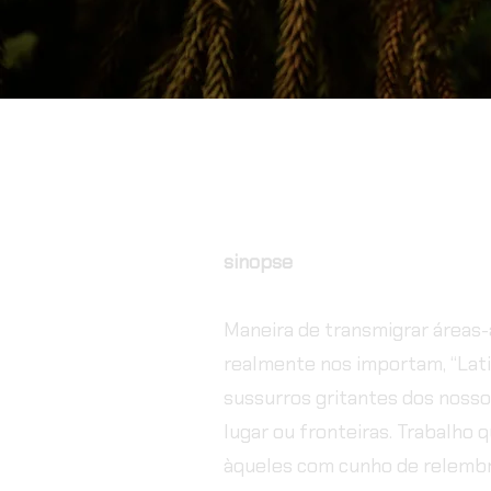
sinopse
Maneira de transmigrar áreas-
realmente nos importam, “Lati
sussurros gritantes dos nosso
lugar ou fronteiras. Trabalho q
àqueles com cunho de relembra