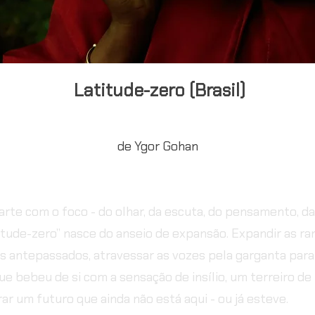
Latitude-zero (Brasil)
de Ygor Gohan
arte com o foco - do olhar, da escuta, do pensamento, d
tude-zero” nasce do anseio de expansão. Expandir as r
s antepassados, atravessar as vozes pela garganta par
ue bebeu de si com a sensação de insílio, um terreiro de 
r um futuro que ainda não está aqui - ou já esteve.