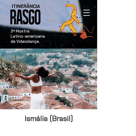
ITINERÂNCIA
​3ª Mostra
Latino-americana
de Videodança
Ismália (Brasil)