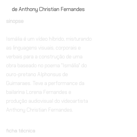
de Anthony Christian Fernandes
sinopse
Ismália é um vídeo híbrido, misturando
as linguagens visuais, corporais e
verbais para a construção de uma
obra baseado no poema "Ismália" do
ouro-pretano Alphonsus de
Guimaraes. Teve a performance da
bailarina Lorena Fernandes e
produção audiovisual do videoartista
Anthony Christian Fernandes.
ficha técnica