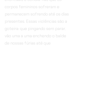
corpos femininos sofreram e
permanecem sofrendo até os dias
presentes. Essas violências são a
goteira: que pingando sem parar,
vão uma a uma enchendo o balde
de nossas fúrias até que
possamos conjurar esta enchente
para forjar novas reali-dades para
as mulheres do futuro.
ficha técnica