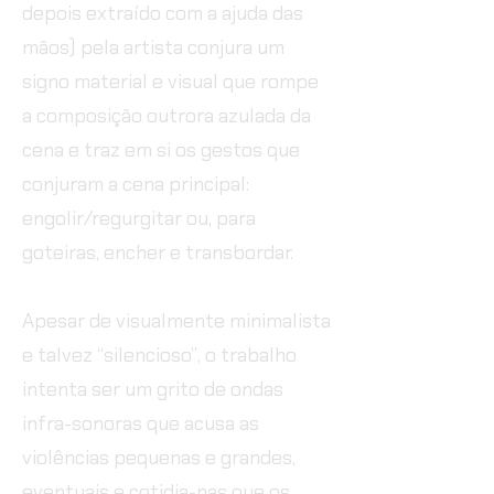
depois extraído com a ajuda das
mãos) pela artista conjura um
signo material e visual que rompe
a composição outrora azulada da
cena e traz em si os gestos que
conjuram a cena principal:
engolir/regurgitar ou, para
goteiras, encher e transbordar.
Apesar de visualmente minimalista
e talvez “silencioso”, o trabalho
intenta ser um grito de ondas
infra-sonoras que acusa as
violências pequenas e grandes,
eventuais e cotidia-nas que os