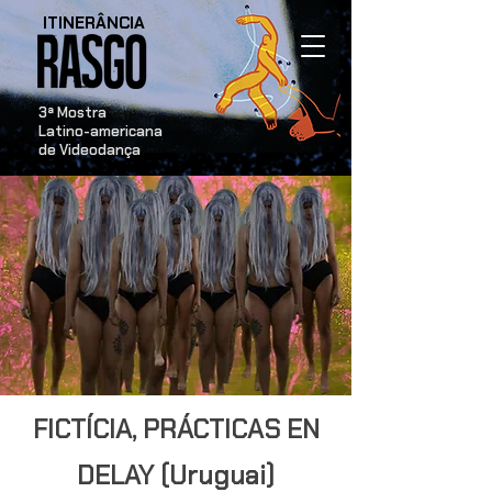
ITINERÂNCIA
​3ª Mostra
Latino-americana
de Videodança
FICTÍCIA, PRÁCTICAS EN
DELAY (Uruguai)