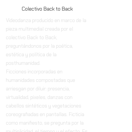
Colectivo Back to Back
Videodanza producido en marco de la
pieza multimedial creada por el
colectivo Back to Back,
preguntándonos por la poética,
estética y política de la
posthumanidad.
Ficciones incorporadas en
humanidades compostadas que
arriesgan por diluir: presencia,
virtualidad, pixeles, danzas con
cabellos sintéticos y vegetaciones
coreografiadas en pantallas. Ficticia
como manifiesto, se pregunta por la
multiplicidad, el tiempo y el efecto. Es