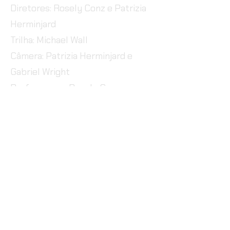
Diretores: Rosely Conz e Patrizia
Herminjard
Trilha: Michael Wall
Câmera: Patrizia Herminjard e
Gabriel Wright
Performance: Rosely Conz e
Teresa Conz Pfister
Edição: Patrizia Herminjard
Assistentes de Produção: Richard
Pfister e Gabriel Wright
fala com a gente: