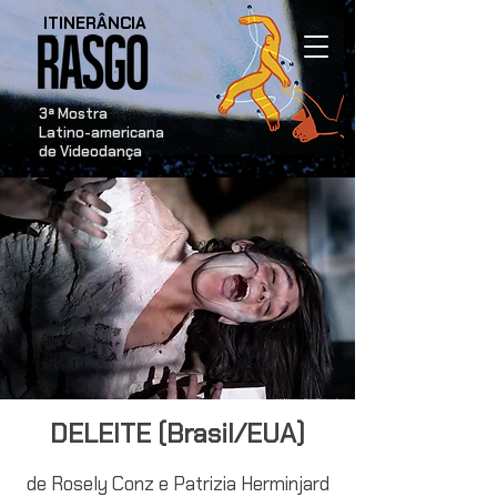
ITINERÂNCIA
​3ª Mostra
Latino-americana
de Videodança
DELEITE (Brasil/EUA)
de Rosely Conz e Patrizia Herminjard