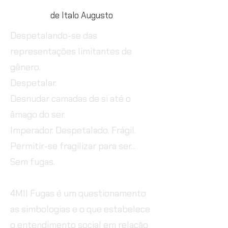
de Italo Augusto
Despetalando-se das
representações limitantes de
gênero.
Despetalar.
Desnudar camadas de si até o
âmago do ser.
Imperador. Despetalado. Frágil.
Permitir-se fragilizar para ser...
Sem fugas.
4MIl Fugas é um questionamento
as simbologias e o que estabelece
o entendimento social em relação