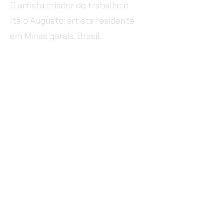
O artista criador do trabalho é
Italo Augusto, artista residente
em Minas gerais, Brasil.
ficha técnica
Performer: Italo Augusto
Filmagem e edição : Luisa Machala
Texto: Paulo Caetano
Figurino: Jose Carlos Junio