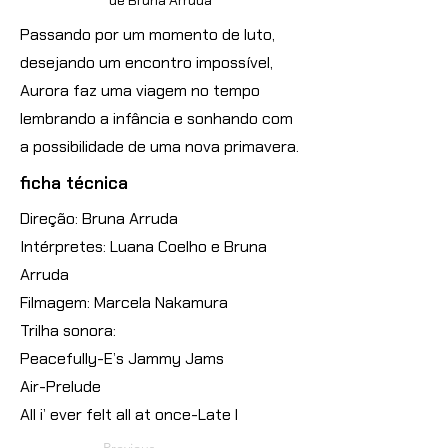
de Bruna Arruda
Passando por um momento de luto,
desejando um encontro impossível,
Aurora faz uma viagem no tempo
lembrando a infância e sonhando com
a possibilidade de uma nova primavera.
ficha técnica
Direção: Bruna Arruda
Intérpretes: Luana Coelho e Bruna
Arruda
Filmagem: Marcela Nakamura
Trilha sonora:
Peacefully-E’s Jammy Jams
Air-Prelude
All i’ ever felt all at once-Late l