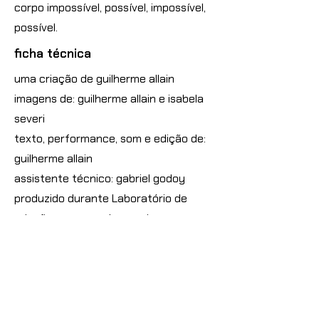
corpo impossível, possível, impossível,
possível.
ficha técnica
uma criação de guilherme allain
imagens de: guilherme allain e isabela
severi
texto, performance, som e edição de:
guilherme allain
assistente técnico: gabriel godoy
produzido durante Laboratório de
criação com yann beauvais
PRÁTICAS NUMÉRICAS I VIDEODANÇA
Previous
Next